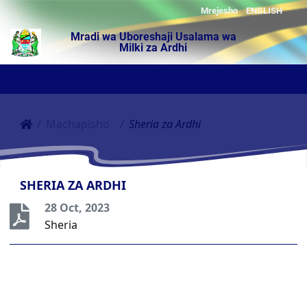
Mrejesho
ENGLISH
Mradi wa Uboreshaji Usalama wa
Milki za Ardhi
Machapisho
Sheria za Ardhi
SHERIA ZA ARDHI
28 Oct, 2023
Sheria